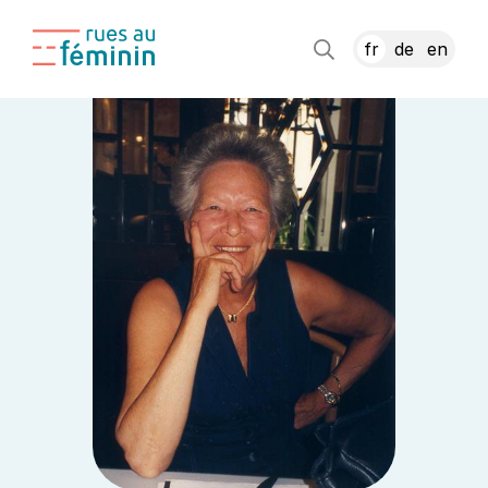
fr
de
en