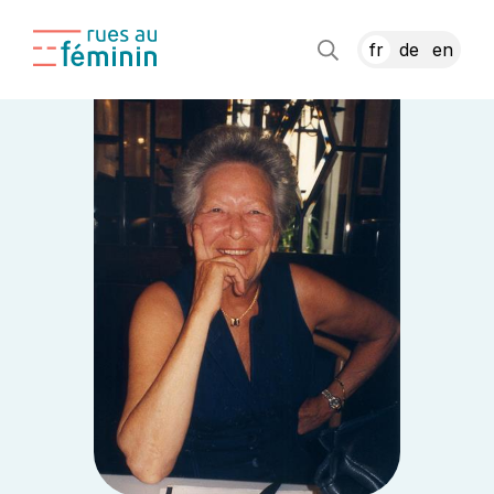
fr
de
en