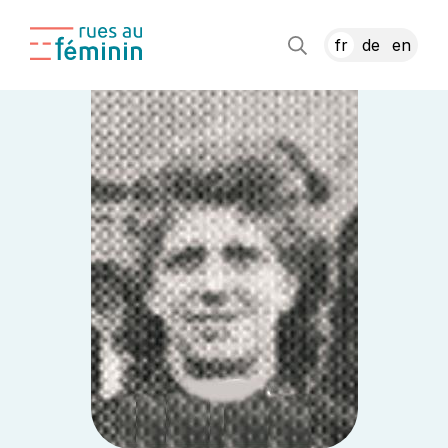
fr
de
en