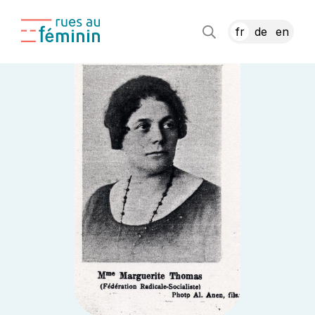
fr
de
en