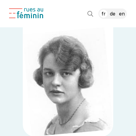
fr
de
en