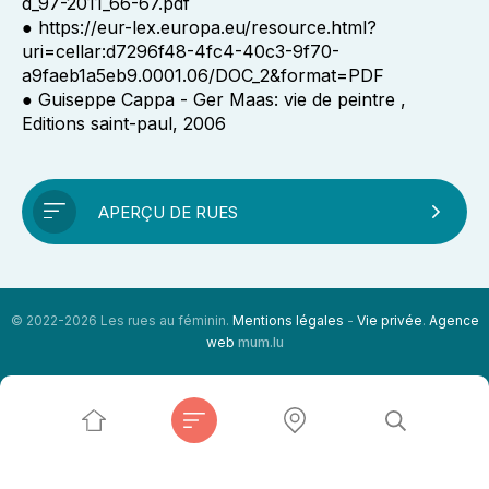
d_97-2011_66-67.pdf
● https://eur-lex.europa.eu/resource.html?
uri=cellar:d7296f48-4fc4-40c3-9f70-
a9faeb1a5eb9.0001.06/DOC_2&format=PDF
● Guiseppe Cappa - Ger Maas: vie de peintre ,
Editions saint-paul, 2006
APERÇU DE RUES
© 2022-2026 Les rues au féminin.
Mentions légales
-
Vie privée
.
Agence
web
mum.lu