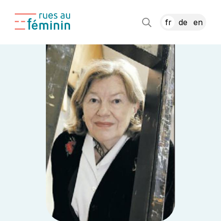
fr
de
en