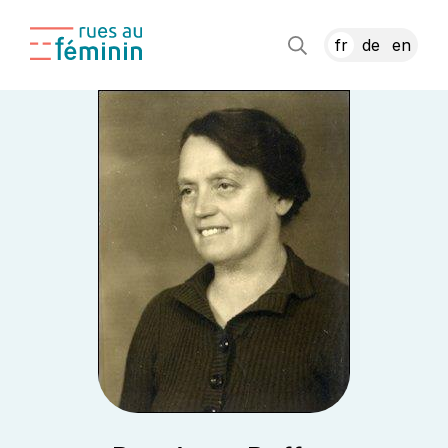
fr
de
en