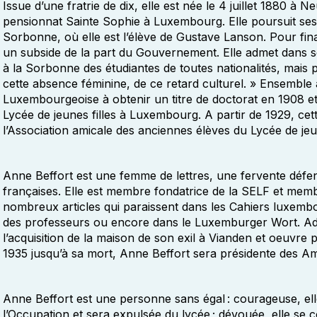
Issue d’une fratrie de dix, elle est née le 4 juillet 1880 à N
pensionnat Sainte Sophie à Luxembourg. Elle poursuit ses 
Sorbonne, où elle est l’élève de Gustave Lanson. Pour fin
un subside de la part du Gouvernement. Elle admet dans s
à la Sorbonne des étudiantes de toutes nationalités, mais
cette absence féminine, de ce retard culturel. » Ensemble 
Luxembourgeoise à obtenir un titre de doctorat en 1908 et
Lycée de jeunes filles à Luxembourg. A partir de 1929, cett
l’Association amicale des anciennes élèves du Lycée de jeun
Anne Beffort est une femme de lettres, une fervente défend
françaises. Elle est membre fondatrice de la SELF et membr
nombreux articles qui paraissent dans les Cahiers luxemb
des professeurs ou encore dans le Luxemburger Wort. Adm
l’acquisition de la maison de son exil à Vianden et oeuvre 
1935 jusqu’à sa mort, Anne Beffort sera présidente des Am
Anne Beffort est une personne sans égal : courageuse, el
l’Occupation et sera expulsée du lycée ; dévouée, elle se co