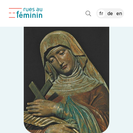
fr
de
en