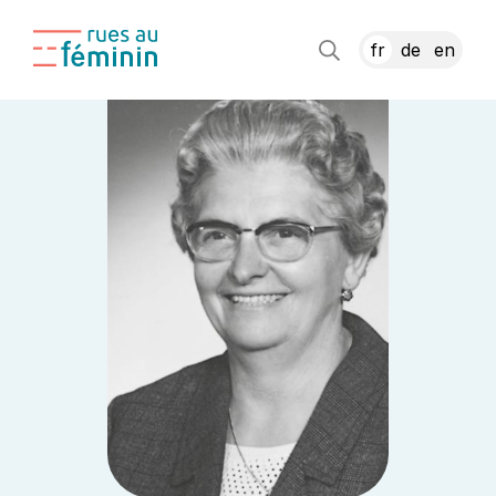
fr
de
en