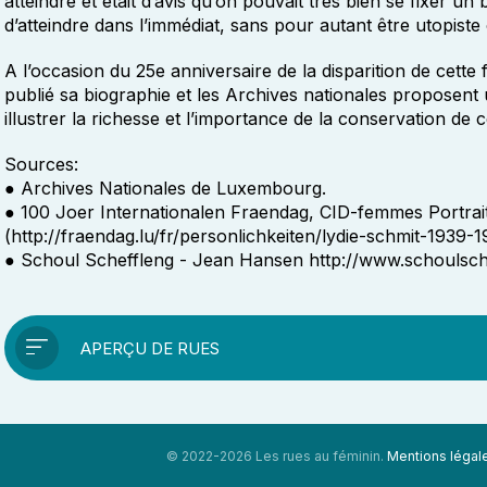
atteindre et était d’avis qu’on pouvait très bien se fixer un
d’atteindre dans l’immédiat, sans pour autant être utopiste o
A l’occasion du 25e anniversaire de la disparition de cette
publié sa biographie et les Archives nationales proposent 
illustrer la richesse et l’importance de la conservation de
Sources:
● Archives Nationales de Luxembourg.
● 100 Joer Internationalen Fraendag, CID-femmes Portrait 
(http://fraendag.lu/fr/personlichkeiten/lydie-schmit-1939-1
● Schoul Scheffleng - Jean Hansen http://www.schoulsche
APERÇU DE RUES
© 2022-2026 Les rues au féminin.
Mentions légal