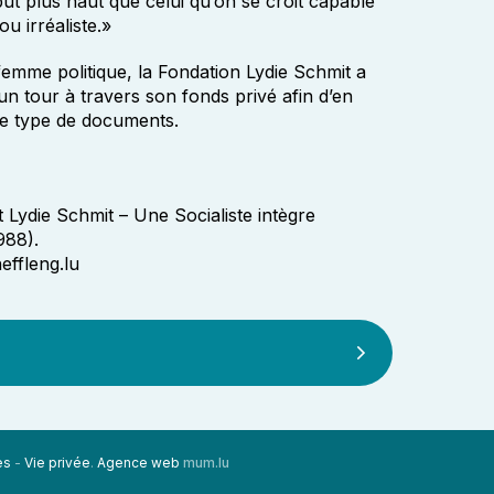
 but plus haut que celui qu’on se croit capable
u irréaliste.»
 femme politique, la Fondation Lydie Schmit a
un tour à travers son fonds privé afin d’en
 ce type de documents.
Lydie Schmit – Une Socialiste intègre
988).
ffleng.lu
es
-
Vie privée
.
Agence web
mum.lu