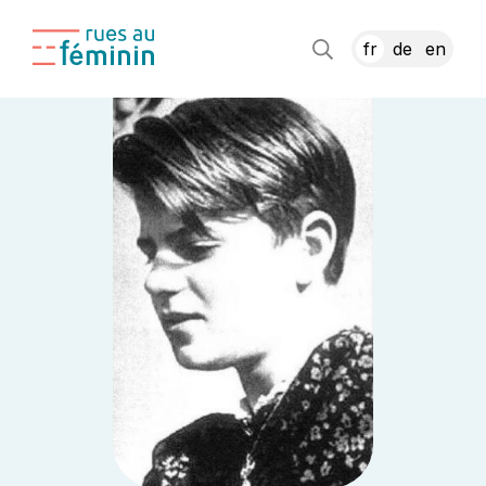
fr
de
en