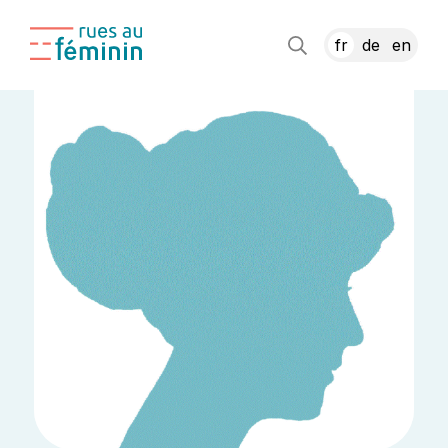
fr
de
en