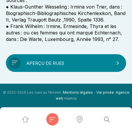
Sources :
● Klaus-Gunther Wesseling : Irmina von Trier, dans :
Biographisch-Bibliographisches Kirchenlexikon, Band
II, Verlag Traugott Bautz ,1990, Spalte 1336.
● Frank Wilhelm : Irmine, Ermesinde, Thyra et les
autres : ou ces femmes qui ont marqué Echternach,
dans : Die Warte, Luxembourg, Année 1993, n° 27.
APERÇU DE RUES
© 2022-2026 Les rues au féminin.
Mentions légales
-
Vie privée
.
Agence
web
mum.lu