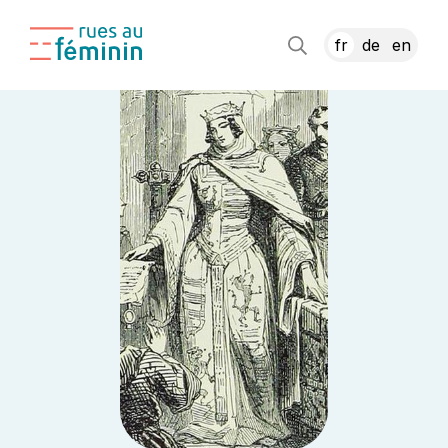
fr
de
en