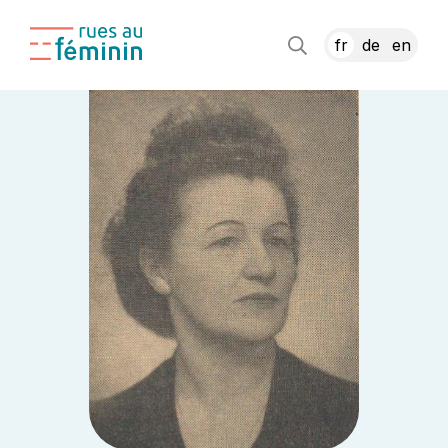
fr
de
en