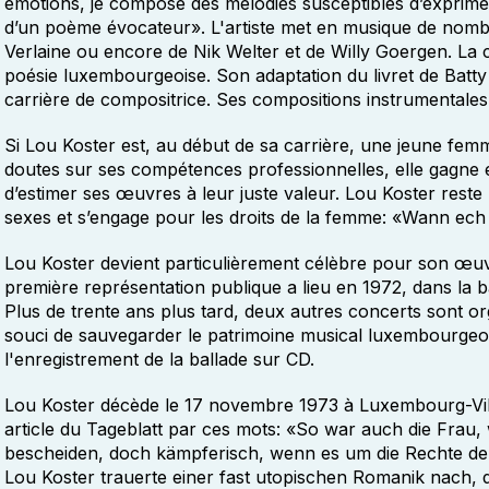
émotions, je compose des mélodies susceptibles d’exprimer
d’un poème évocateur». L'artiste met en musique de nomb
Verlaine ou encore de Nik Welter et de Willy Goergen. La c
poésie luxembourgeoise. Son adaptation du livret de Batt
carrière de compositrice. Ses compositions instrumentale
Si Lou Koster est, au début de sa carrière, une jeune fe
doutes sur ses compétences professionnelles, elle gagne 
d’estimer ses œuvres à leur juste valeur. Lou Koster reste
sexes et s’engage pour les droits de la femme: «Wann ech e
Lou Koster devient particulièrement célèbre pour son œuv
première représentation publique a lieu en 1972, dans la 
Plus de trente ans plus tard, deux autres concerts sont o
souci de sauvegarder le patrimoine musical luxembourgeois,
l'enregistrement de la ballade sur CD.
Lou Koster décède le 17 novembre 1973 à Luxembourg-Vill
article du Tageblatt par ces mots: «So war auch die Frau,
bescheiden, doch kämpferisch, wenn es um die Rechte de
Lou Koster trauerte einer fast utopischen Romanik nach, d