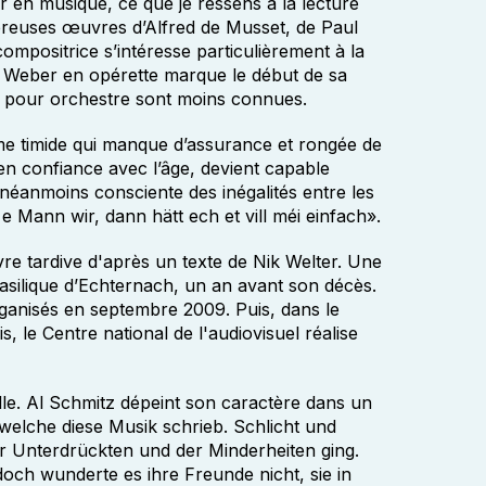
 en musique, ce que je ressens à la lecture
reuses œuvres d’Alfred de Musset, de Paul
ompositrice s’intéresse particulièrement à la
y Weber en opérette marque le début de sa
s pour orchestre sont moins connues.
mme timide qui manque d’assurance et rongée de
en confiance avec l’âge, devient capable
 néanmoins consciente des inégalités entre les
 Mann wir, dann hätt ech et vill méi einfach».
re tardive d'après un texte de Nik Welter. Une
basilique d’Echternach, un an avant son décès.
rganisés en septembre 2009. Puis, dans le
 le Centre national de l'audiovisuel réalise
e. Al Schmitz dépeint son caractère dans un
 welche diese Musik schrieb. Schlicht und
r Unterdrückten und der Minderheiten ging.
och wunderte es ihre Freunde nicht, sie in