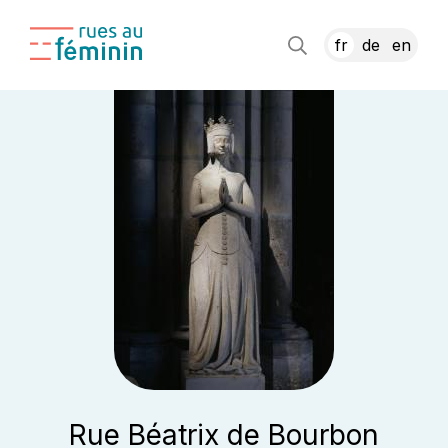
fr
de
en
Rue Béatrix de Bourbon