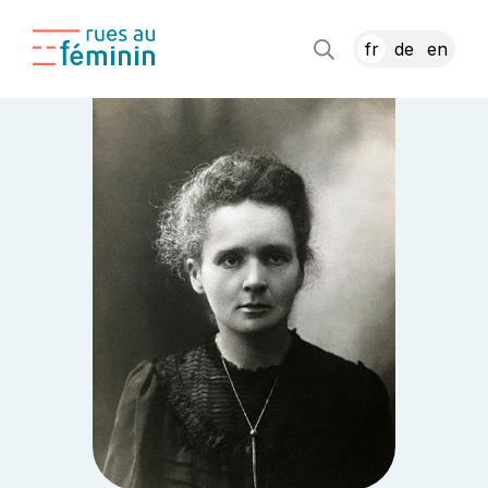
fr
de
en