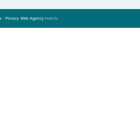
e
-
Privacy
.
Web Agency
mum.lu