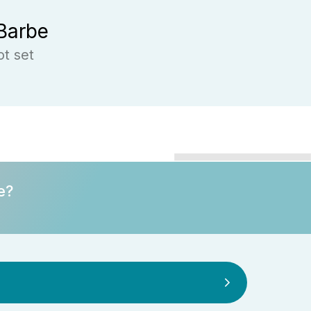
Barbe
ot set
e?