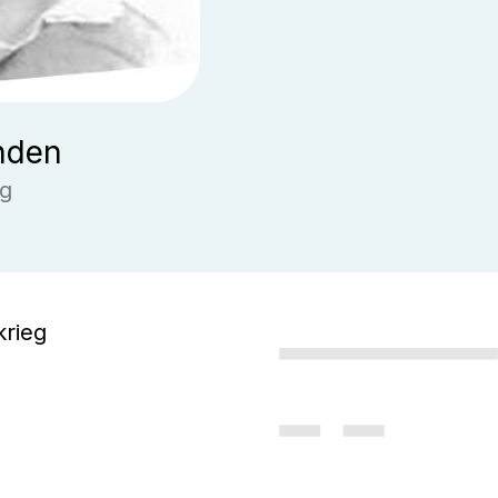
nden
g
krieg