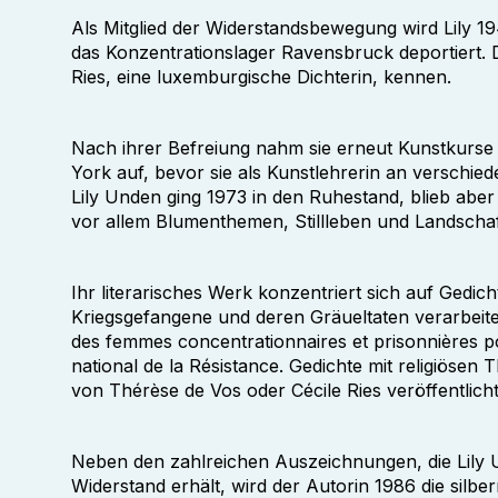
Als Mitglied der Widerstandsbewegung wird Lily 1
das Konzentrationslager Ravensbruck deportiert. D
Ries, eine luxemburgische Dichterin, kennen.
Nach ihrer Befreiung nahm sie erneut Kunstkurse
York auf, bevor sie als Kunstlehrerin an verschie
Lily Unden ging 1973 in den Ruhestand, blieb aber w
vor allem Blumenthemen, Stillleben und Landscha
Ihr literarisches Werk konzentriert sich auf Gedich
Kriegsgefangene und deren Gräueltaten verarbeiten
des femmes concentrationnaires et prisonnières pol
national de la Résistance. Gedichte mit religiö
von Thérèse de Vos oder Cécile Ries veröffentlicht
Neben den zahlreichen Auszeichnungen, die Lily 
Widerstand erhält, wird der Autorin 1986 die silb