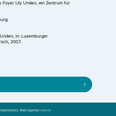
 Foyer Lily Unden, ein Zentrum für
burg.
y Unden, in: Luxemburger
rsch, 2007.
Datenschutz
.
Web Agentur
mum.lu