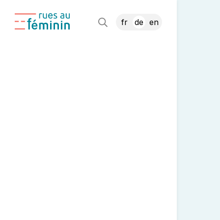
fr
de
en