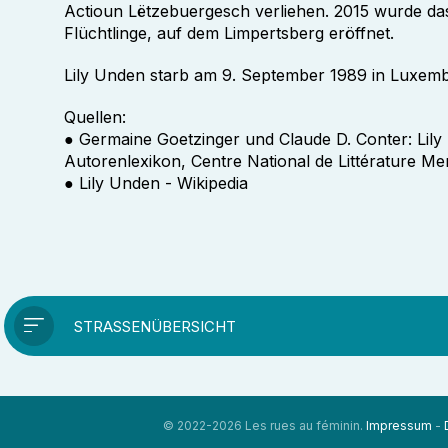
Actioun Lëtzebuergesch verliehen. 2015 wurde das
Flüchtlinge, auf dem Limpertsberg eröffnet.
Lily Unden starb am 9. September 1989 in Luxem
Quellen:
● Germaine Goetzinger und Claude D. Conter: Lil
Autorenlexikon, Centre National de Littérature Me
● Lily Unden - Wikipedia
STRASSENÜBERSICHT
© 2022-2026 Les rues au féminin.
Impressum
-