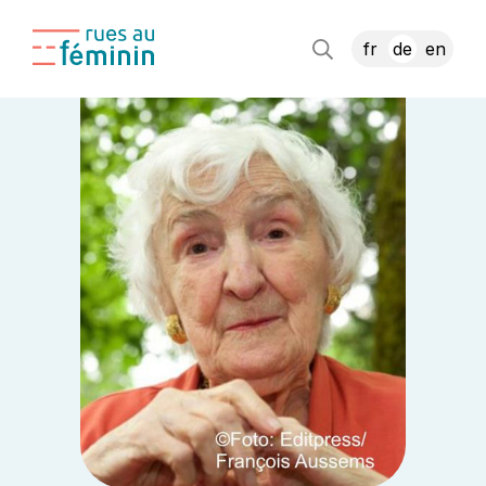
fr
de
en