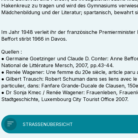
Hakenkreuz zu tragen und wird des Gymnasiums verwiesen
Mädchenbildung und der Literatur; spartanisch, bewahrt si
Im Jahr 1948 verleit ihr der französische Premierministe
Beffort stirbt 1966 in Davos.
Quellen :
● Germaine Goetzinger und Claude D. Conter: Anne Beffor
National de Littérature Mersch, 2007, pp.43-44.
● Renée Wagener: Une femme du 20e siècle, article paru
● Gilbert Trausch: Robert Schuman dans ses liens avec l
particulier, dans: Fanfare Grande-Ducale de Clausen, 150e
● Dr Sonja Kmec / Renée Wagener: Frauenleben, Frauenle
Stadtgeschichte, Luxembourg City Tourist Office 2007.
STRASSENÜBERSICHT