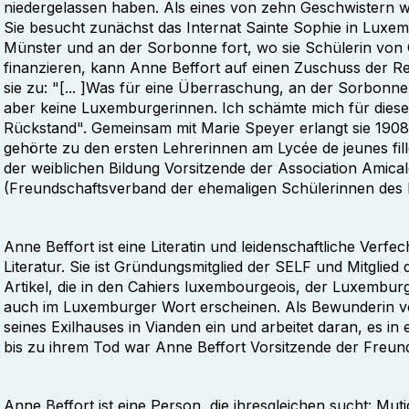
niedergelassen haben. Als eines von zehn Geschwistern w
Sie besucht zunächst das Internat Sainte Sophie in Luxembu
Münster und an der Sorbonne fort, wo sie Schülerin von 
finanzieren, kann Anne Beffort auf einen Zuschuss der Re
sie zu: "[... ]Was für eine Überraschung, an der Sorbonne 
aber keine Luxemburgerinnen. Ich schämte mich für diese 
Rückstand". Gemeinsam mit Marie Speyer erlangt sie 1908 
gehörte zu den ersten Lehrerinnen am Lycée de jeunes fil
der weiblichen Bildung Vorsitzende der Association Amical
(Freundschaftsverband der ehemaligen Schülerinnen de
Anne Beffort ist eine Literatin und leidenschaftliche Verf
Literatur. Sie ist Gründungsmitglied der SELF und Mitglied 
Artikel, die in den Cahiers luxembourgeois, der Luxembur
auch im Luxemburger Wort erscheinen. Als Bewunderin von
seines Exilhauses in Vianden ein und arbeitet daran, es 
bis zu ihrem Tod war Anne Beffort Vorsitzende der Freu
Anne Beffort ist eine Person, die ihresgleichen sucht: Mut