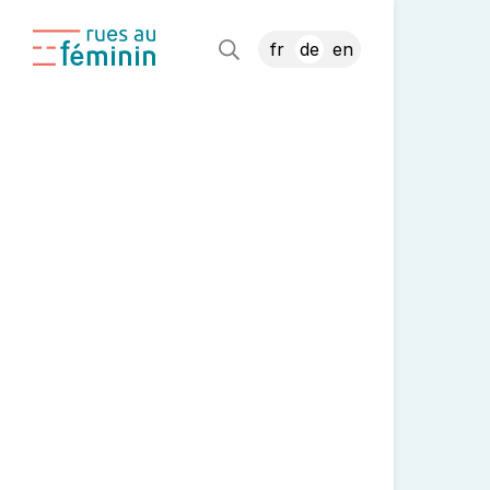
fr
de
en