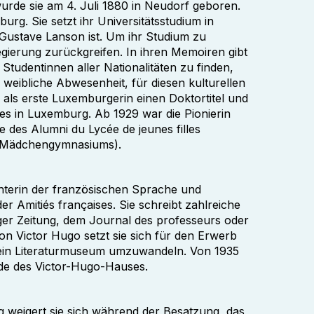
urde sie am 4. Juli 1880 in Neudorf geboren.
rg. Sie setzt ihr Universitätsstudium in
Gustave Lanson ist. Um ihr Studium zu
gierung zurückgreifen. In ihren Memoiren gibt
Studentinnen aller Nationalitäten zu finden,
weibliche Abwesenheit, für diesen kulturellen
als erste Luxemburgerin einen Doktortitel und
les in Luxemburg. Ab 1929 war die Pionierin
e des Alumni du Lycée de jeunes filles
s Mädchengymnasiums).
echterin der französischen Sprache und
der Amitiés françaises. Sie schreibt zahlreiche
ger Zeitung, dem Journal des professeurs oder
 Victor Hugo setzt sie sich für den Erwerb
in ein Literaturmuseum umzuwandeln. Von 1935
nde des Victor-Hugo-Hauses.
ig weigert sie sich während der Besatzung, das