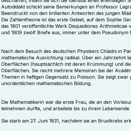
beschaffen, indem sie sich die Identität eines ehemaligen
Autodidakt schickt seine Bemerkungen an Professor Lagra
Beeindruckt von den brillanten Antworten des jungen Mäd
Die Zahlentheorie ist das erste Gebiet, auf dem Sophie Germa
das 1801 veröffentlichte Werk Disquisitiones Arithmetica
und 1809 zwölf Briefe aus, immer unter dem Pseudonym M
Nach dem Besuch des deutschen Physikers Chladni in Par
mathematische Ausrichtung radikal. Über ein Jahrzehnt lan
Oberflächen (hauptsächlich mit deren Krümmung) und de
Oberflächen. Sie reicht mehrere Memoiren bei der Académi
Themen in heftigen Gegensatz zu Poisson. Sie zeigt zwar g
unordentlichen mathematischen Bildung.
Die Mathematikerin war die erste Frau, die an den Vorle
teilnehmen durfte, und arbeitete bis zu ihrem Lebensende
Sie starb am 27. Juni 1831, nachdem sie an Brustkrebs er