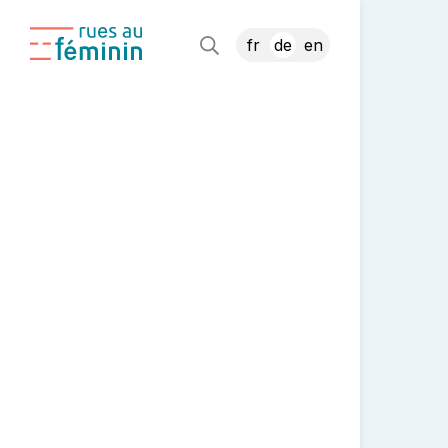
fr
de
en