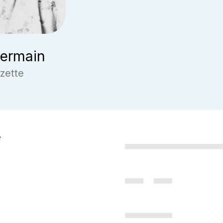
Germain
zette
e