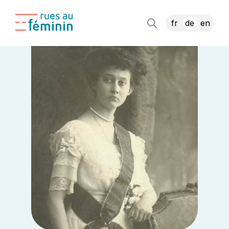
fr
de
en