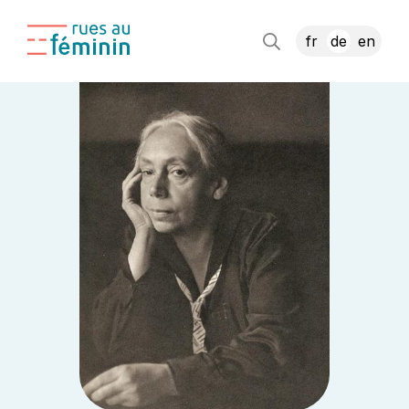
fr
de
en