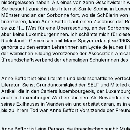
niedergelassen haben. Als eines von zehn Geschwistern w
Sie besucht zunächst das Internat Sainte Sophie in Luxembu
Münster und an der Sorbonne fort, wo sie Schülerin von 
finanzieren, kann Anne Beffort auf einen Zuschuss der Re
sie zu: "[... ]Was für eine Überraschung, an der Sorbonne 
aber keine Luxemburgerinnen. Ich schämte mich für diese 
Rückstand". Gemeinsam mit Marie Speyer erlangt sie 1908 
gehörte zu den ersten Lehrerinnen am Lycée de jeunes fil
der weiblichen Bildung Vorsitzende der Association Amical
(Freundschaftsverband der ehemaligen Schülerinnen de
Anne Beffort ist eine Literatin und leidenschaftliche Verf
Literatur. Sie ist Gründungsmitglied der SELF und Mitglied 
Artikel, die in den Cahiers luxembourgeois, der Luxembur
auch im Luxemburger Wort erscheinen. Als Bewunderin von
seines Exilhauses in Vianden ein und arbeitet daran, es 
bis zu ihrem Tod war Anne Beffort Vorsitzende der Freu
Anne Beffort ist eine Person, die ihresgleichen sucht: Mut