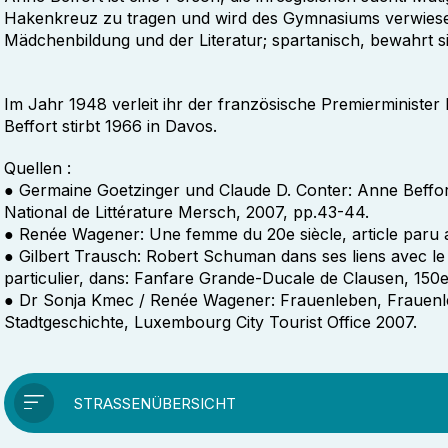
Hakenkreuz zu tragen und wird des Gymnasiums verwiesen
Mädchenbildung und der Literatur; spartanisch, bewahrt si
Im Jahr 1948 verleit ihr der französische Premierministe
Beffort stirbt 1966 in Davos.
Quellen :
● Germaine Goetzinger und Claude D. Conter: Anne Beffor
National de Littérature Mersch, 2007, pp.43-44.
● Renée Wagener: Une femme du 20e siècle, article paru
● Gilbert Trausch: Robert Schuman dans ses liens avec l
particulier, dans: Fanfare Grande-Ducale de Clausen, 150e
● Dr Sonja Kmec / Renée Wagener: Frauenleben, Frauenle
Stadtgeschichte, Luxembourg City Tourist Office 2007.
STRASSENÜBERSICHT