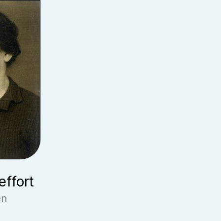
ffort
en