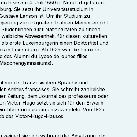
urde sie am 4. Juli 1880 in Neudorf geboren.
rg. Sie setzt ihr Universitätsstudium in
Gustave Lanson ist. Um ihr Studium zu
gierung zurückgreifen. In ihren Memoiren gibt
Studentinnen aller Nationalitäten zu finden,
weibliche Abwesenheit, für diesen kulturellen
als erste Luxemburgerin einen Doktortitel und
les in Luxemburg. Ab 1929 war die Pionierin
e des Alumni du Lycée de jeunes filles
s Mädchengymnasiums).
echterin der französischen Sprache und
der Amitiés françaises. Sie schreibt zahlreiche
ger Zeitung, dem Journal des professeurs oder
 Victor Hugo setzt sie sich für den Erwerb
in ein Literaturmuseum umzuwandeln. Von 1935
nde des Victor-Hugo-Hauses.
ig weigert sie sich während der Besatzung, das