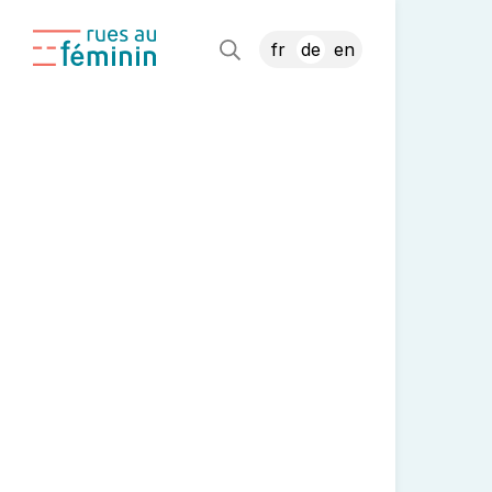
fr
de
en