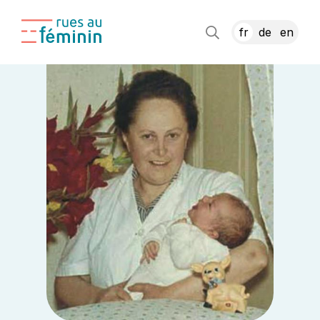
fr
de
en