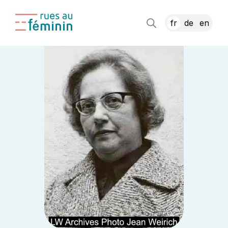
fr
de
en