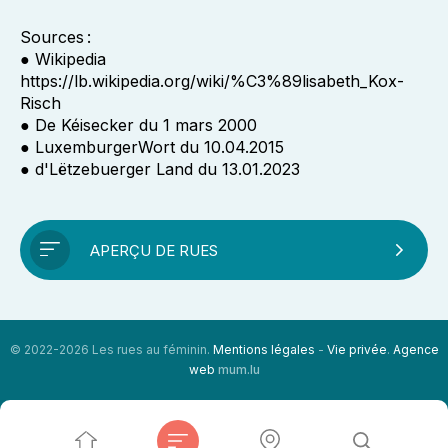
Sources :
● Wikipedia
https://lb.wikipedia.org/wiki/%C3%89lisabeth_Kox-
Risch
● De Kéisecker du 1 mars 2000
● LuxemburgerWort du 10.04.2015
● d'Lëtzebuerger Land du 13.01.2023
APERÇU DE RUES
© 2022-2026 Les rues au féminin.
Mentions légales
-
Vie privée
.
Agence
web
mum.lu